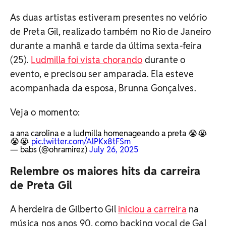
As duas artistas estiveram presentes no velório
de Preta Gil, realizado também no Rio de Janeiro
durante a manhã e tarde da última sexta-feira
(25).
Ludmilla foi vista chorando
durante o
evento, e precisou ser amparada. Ela esteve
acompanhada da esposa, Brunna Gonçalves.
Veja o momento:
a ana carolina e a ludmilla homenageando a preta 😭😭
😭😭
pic.twitter.com/AlPKx8tFSm
— babs (@ohramirez)
July 26, 2025
Relembre os maiores hits da carreira
de Preta Gil
A herdeira de Gilberto Gil
iniciou a carreira
na
música nos anos 90, como backing vocal de Gal