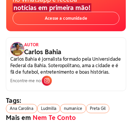
notícias em primeira mão!
Acesse a comunidade
AUTOR
Carlos Bahia
Carlos Bahia é jornalista formado pela Universidade
Federal da Bahia. Soteropolitano, ama a cidade e é
fã de futebol, entretenimento e boas histórias.
Encontre-me no:
Tags:
Ana Carolina
Ludmilla
numanice
Preta Gil
Mais em
Nem Te Conto