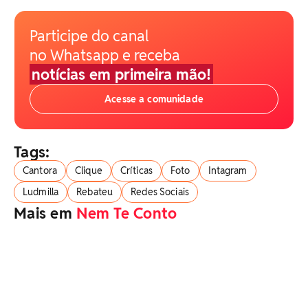
Participe do canal
no Whatsapp e receba
notícias em primeira mão!
Acesse a comunidade
Tags:
Cantora
Clique
Críticas
Foto
Intagram
Ludmilla
Rebateu
Redes Sociais
Mais em
Nem Te Conto