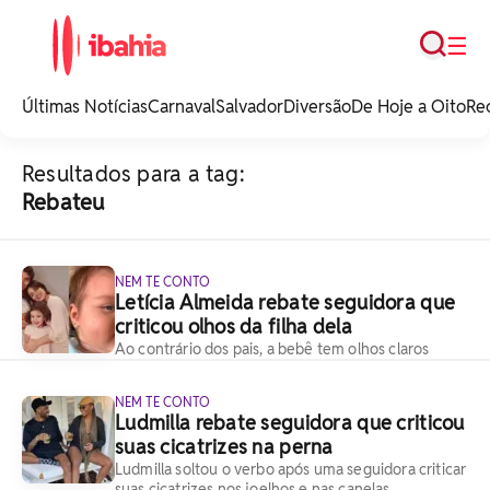
Busca
☰
iBahia é o portal de
noticias e
Últimas Notícias
Carnaval
Salvador
Diversão
De Hoje a Oito
Re
entretenimento da
Bahia.
Resultados para a tag:
Rebateu
NEM TE CONTO
Letícia Almeida rebate seguidora que
criticou olhos da filha dela
Ao contrário dos pais, a bebê tem olhos claros
NEM TE CONTO
Ludmilla rebate seguidora que criticou
suas cicatrizes na perna
Ludmilla soltou o verbo após uma seguidora criticar
suas cicatrizes nos joelhos e nas canelas