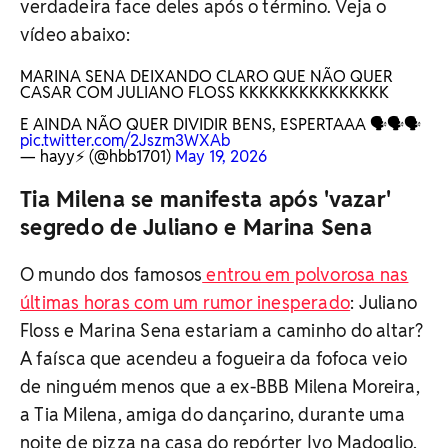
verdadeira face deles após o término. Veja o
vídeo abaixo:
MARINA SENA DEIXANDO CLARO QUE NÃO QUER
CASAR COM JULIANO FLOSS KKKKKKKKKKKKKKK
E AINDA NÃO QUER DIVIDIR BENS, ESPERTAAA 🗣️🗣️🗣️
pic.twitter.com/2Jszm3WXAb
— hayy⚡️ (@hbb1701)
May 19, 2026
Tia Milena se manifesta após 'vazar'
segredo de Juliano e Marina Sena
O mundo dos famosos
entrou em polvorosa nas
últimas horas com um rumor inesperado
: Juliano
Floss e Marina Sena estariam a caminho do altar?
A faísca que acendeu a fogueira da fofoca veio
de ninguém menos que a ex-BBB Milena Moreira,
a Tia Milena, amiga do dançarino, durante uma
noite de pizza na casa do repórter Ivo Madoglio,