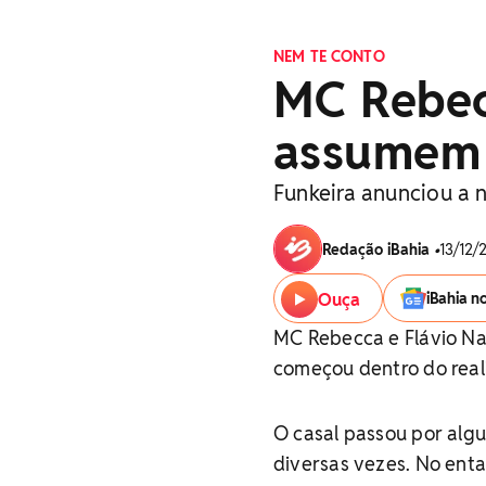
NEM TE CONTO
MC Rebec
assumem
Funkeira anunciou a 
Redação iBahia
•
13/12/
Ouça
iBahia n
MC Rebecca e Flávio Na
começou dentro do reali
O casal passou por alg
diversas vezes. No enta