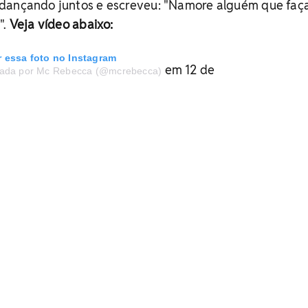
dançando juntos e escreveu: "Namore alguém que faç
".
Veja vídeo abaixo:
r essa foto no Instagram
em 12 de
hada por Mc Rebecca (@mcrebecca)