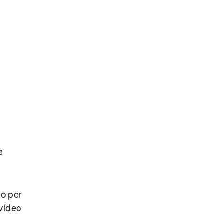
e
do por
 vídeo