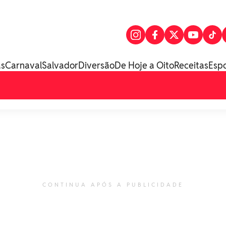
as
Carnaval
Salvador
Diversão
De Hoje a Oito
Receitas
Esp
CONTINUA APÓS A PUBLICIDADE