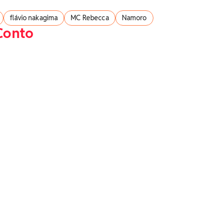
flávio nakagima
MC Rebecca
Namoro
Conto