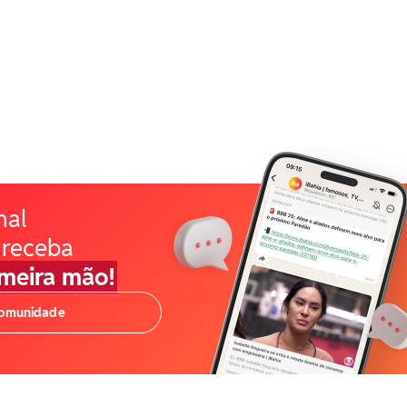
nal
 receba
imeira mão!
comunidade