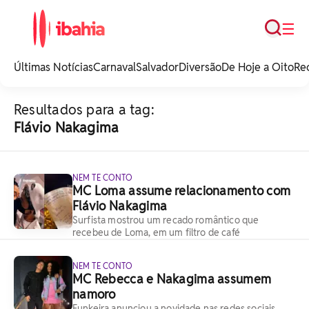
Busca
☰
iBahia é o portal de
noticias e
Últimas Notícias
Carnaval
Salvador
Diversão
De Hoje a Oito
Re
entretenimento da
Bahia.
Resultados para a tag:
Flávio Nakagima
NEM TE CONTO
MC Loma assume relacionamento com
Flávio Nakagima
Surfista mostrou um recado romântico que
recebeu de Loma, em um filtro de café
NEM TE CONTO
MC Rebecca e Nakagima assumem
namoro
Funkeira anunciou a novidade nas redes sociais