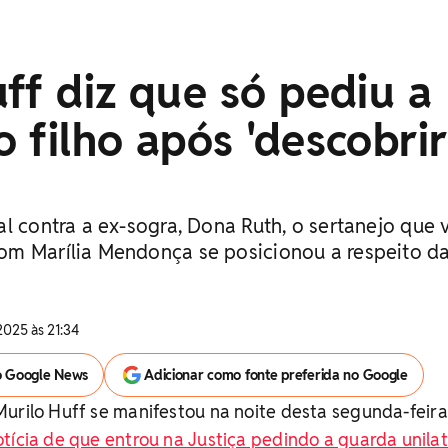
ff diz que só pediu a
 filho após 'descobrir
l contra a ex-sogra, Dona Ruth, o sertanejo que 
m Marília Mendonça se posicionou a respeito d
025 às 21:34
o Google News
Adicionar como fonte preferida no Google
Murilo Huff se manifestou na noite desta segunda-feira
tícia de que entrou na Justiça pedindo a guarda unilat