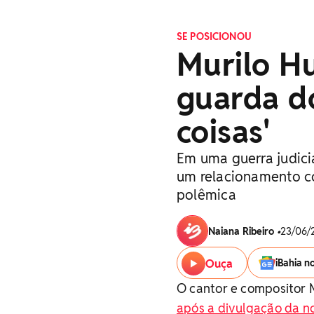
SE POSICIONOU
Murilo Hu
guarda do
coisas'
Em uma guerra judicia
um relacionamento co
polêmica
Naiana Ribeiro
•
23/06/2
Ouça
iBahia n
O cantor e compositor
após a divulgação da no