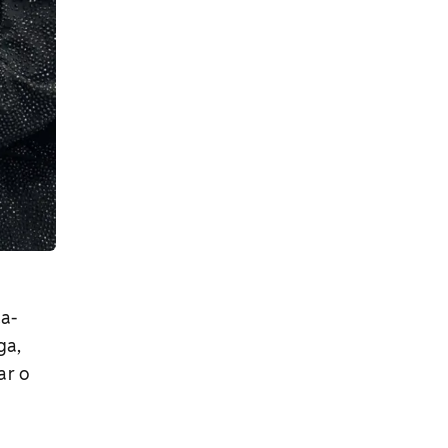
da-
ga,
ar o