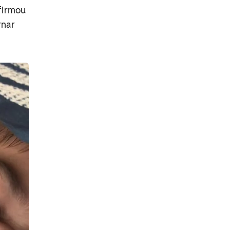
afirmou
rnar