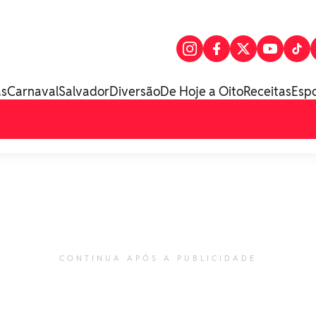
as
Carnaval
Salvador
Diversão
De Hoje a Oito
Receitas
Esp
CONTINUA APÓS A PUBLICIDADE