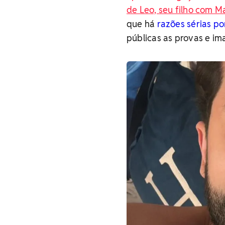
de Leo, seu filho com M
que há
razões sérias po
públicas as provas e im