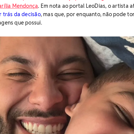
arília Mendonça
.
Em nota ao portal LeoDias, o artista 
r trás da decisão
, mas que, por enquanto, não pode to
agens que possui.