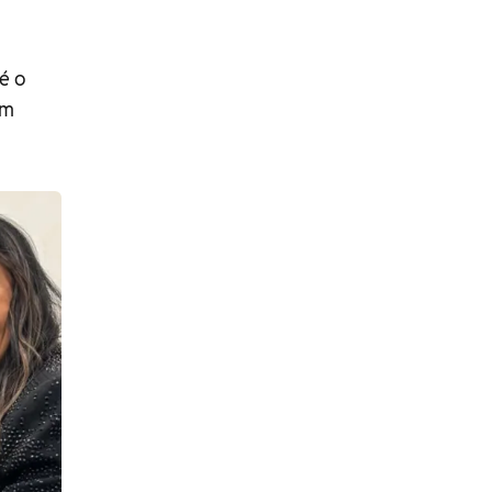
é o
em