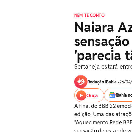
NEM TE CONTO
Naiara A
sensação 
'parecia 
Sertaneja estará entr
Redação iBahia
•
26/04/
Ouça
iBahia n
A final do BBB 22 emoc
edição. Uma das atraçõe
"Aquecimento Rede BBB"
sensação de estar de vo