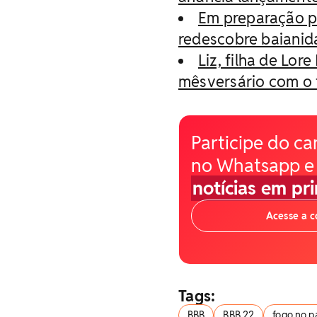
Em preparação p
redescobre baianidad
Liz, filha de Lo
mêsversário com o te
Participe do ca
no Whatsapp e
notícias em pr
Acesse a 
Tags:
BBB
BBB 22
fogo no p