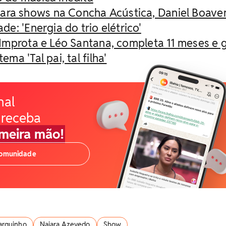
ara shows na Concha Acústica, Daniel Boave
e: 'Energia do trio elétrico'
re Improta e Léo Santana, completa 11 meses e
ma 'Tal pai, tal filha'
nal
 receba
imeira mão!
comunidade
arquinho
Naiara Azevedo
Show