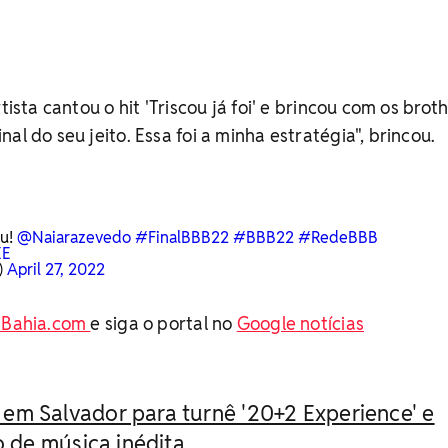
tista cantou o hit 'Triscou já foi' e brincou com os broth
al do seu jeito. Essa foi a minha estratégia", brincou.
ou!
@Naiarazevedo
#FinalBBB22
#BBB22
#RedeBBB
XE
)
April 27, 2022
iBahia.com
e siga o portal no
Google notícias
em Salvador para turnê '20+2 Experience' e
 de música inédita