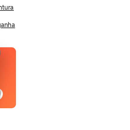
ntura
 ganha