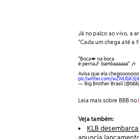
Já no palco ao vivo, a ar
"Cada um chega até a fin
"Boca💋 na boca
é perna🦵 bambaaaaaa" 🎶
Avisa que ela chegoooooo
pic.twitter.com/wZNUbX3j
— Big Brother Brasil (@bbb
Leia mais sobre BBB no
Veja também:
KLB desembarca 
anuncia lançamento