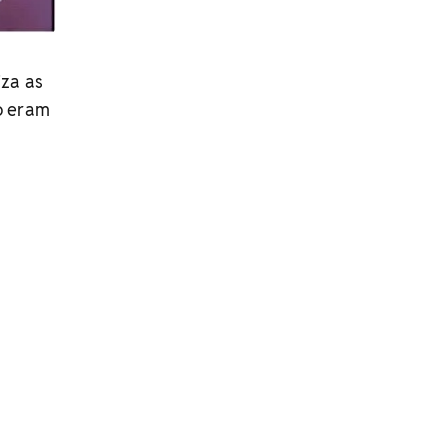
iza as
o eram