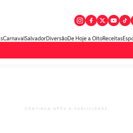
as
Carnaval
Salvador
Diversão
De Hoje a Oito
Receitas
Esp
CONTINUA APÓS A PUBLICIDADE