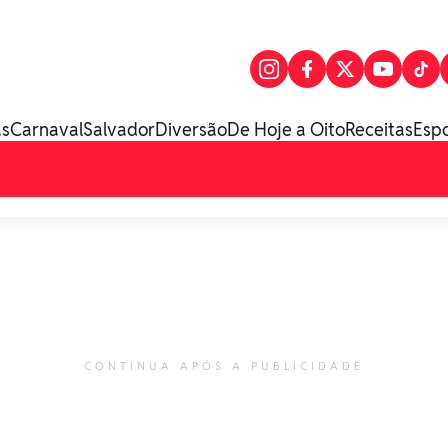
as
Carnaval
Salvador
Diversão
De Hoje a Oito
Receitas
Esp
CONTINUA APÓS A PUBLICIDADE