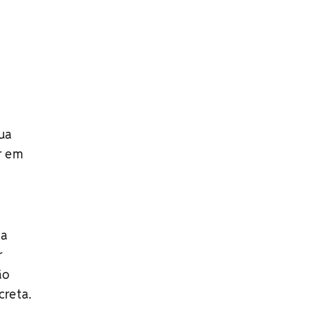
ua
r em
 a
r
ão
creta.