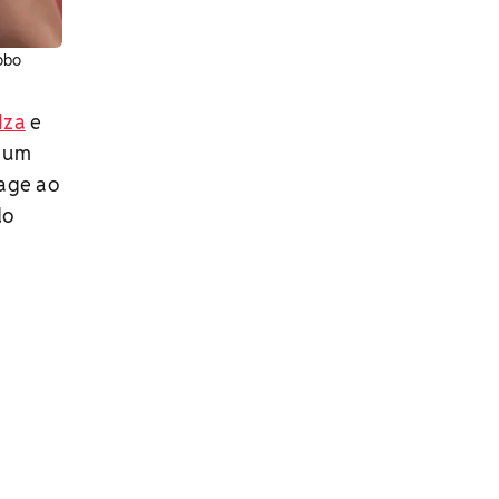
lobo
Iza
e
e um
eage ao
do