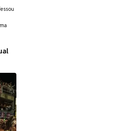
fessou
uma
ual