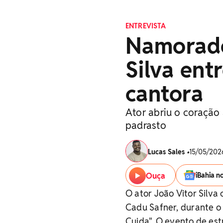
ENTREVISTA
Namorado
Silva ent
cantora
Ator abriu o coração
padrasto
Lucas Sales
•
15/05/2026
Ouça
iBahia n
O ator João Vitor Silva
Cadu Safner, durante 
Cuida". O evento de estr