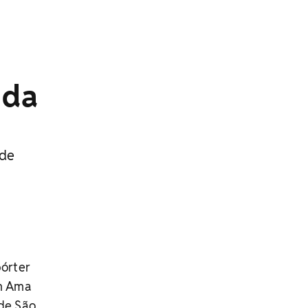
 da
 de
pórter
em Ama
 de São