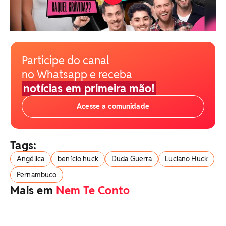
Participe do canal
no Whatsapp e receba
notícias em primeira mão!
Acesse a comunidade
Tags:
Angélica
benício huck
Duda Guerra
Luciano Huck
Pernambuco
Mais em
Nem Te Conto