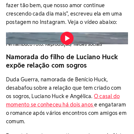
fazer tão bem, que nosso amor continue
crescendo cada dia mais", escreveu ela em uma
postagem no Instagram. Veja o vídeo abaixo:
Benício Huck e Duda Guerra fizeram um passeio de
buggy em terras paradisíacas de Carneiros, em
Pernambuco Foto: Reprodução/ Redes sociais
Namorada do filho de Luciano Huck
expõe relação com sogros
Duda Guerra, namorada de Benício Huck,
desabafou sobre a relação que tem criado com
os sogros, Luciano Huck e Angélica.
O casal do
momento se conheceu há dois anos
e engataram
o romance após vários encontros com amigos em
comum.