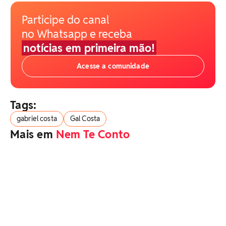
Participe do canal
no Whatsapp e receba
notícias em primeira mão!
Acesse a comunidade
Tags:
gabriel costa
Gal Costa
Mais em
Nem Te Conto