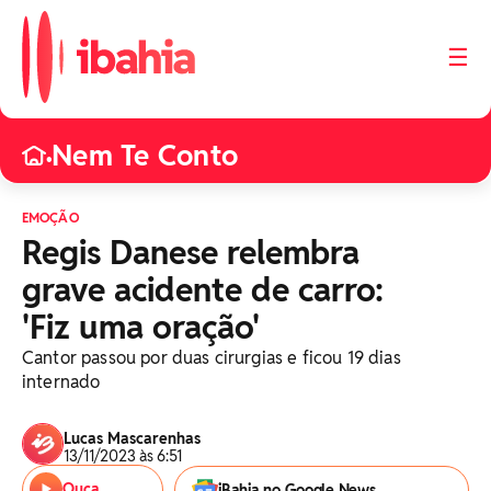
☰
Nem Te Conto
•
EMOÇÃO
Regis Danese relembra
grave acidente de carro:
'Fiz uma oração'
Cantor passou por duas cirurgias e ficou 19 dias
internado
Lucas Mascarenhas
13/11/2023 às 6:51
Ouça
iBahia no Google News