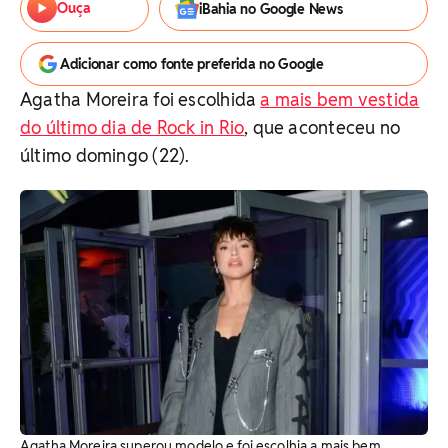
Ouça
iBahia no Google News
Adicionar como fonte preferida no Google
Agatha Moreira foi escolhida
a mais bem vestida
do último dia de Rock in Rio
, que aconteceu no
último domingo (22).
Agatha Moreira superou modelo e foi escolhia a mais bem