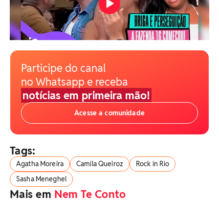
Participe do canal
no Whatsapp e receba
notícias em primeira mão!
Acesse a comunidade
Tags:
Agatha Moreira
Camila Queiroz
Rock in Rio
Sasha Meneghel
Mais em
Nem Te Conto