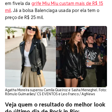
em fivela da
grife Miu Miu custam mais de R$ 15
mil
. Já a bolsa Balenciaga usada por ela tem o
preço de R$ 25 mil.
Agatha Moreira superou Camila Queiroz e Sasha Meneghel. Foto:
Rômulo Guimarães/ CS EVENTOS e Leo Franco / AgNews
Veja quem o resultado do melhor look
do último dia de Rock in Rio: