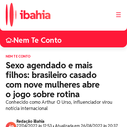
☰
Nem Te Conto
•
NEM TE CONTO
Sexo agendado e mais
filhos: brasileiro casado
com nove mulheres abre
o jogo sobre rotina
Conhecido como Arthur O Urso, influenciador virou
notícia internacional
Redação iBahia
27/04/2022 às 12:53 • Atualizada em 26/08/2022 às 20:37