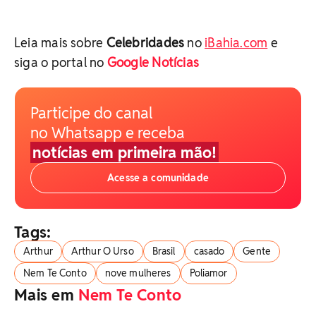
Leia mais sobre
Celebridades
no
iBahia.com
e
siga o portal no
Google Notícias
Participe do canal
no Whatsapp e receba
notícias em primeira mão!
Acesse a comunidade
Tags:
Arthur
Arthur O Urso
Brasil
casado
Gente
Nem Te Conto
nove mulheres
Poliamor
Mais em
Nem Te Conto