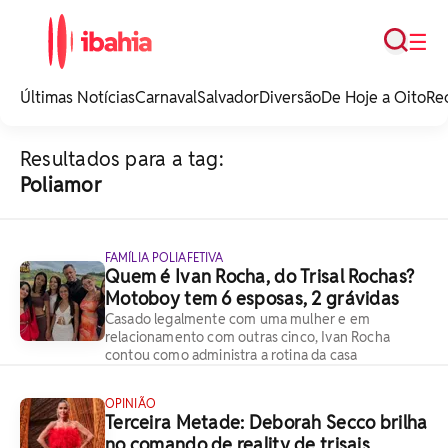
Busca
☰
iBahia é o portal de
noticias e
Últimas Notícias
Carnaval
Salvador
Diversão
De Hoje a Oito
Re
entretenimento da
Bahia.
Resultados para a tag:
Poliamor
FAMÍLIA POLIAFETIVA
Quem é Ivan Rocha, do Trisal Rochas?
Motoboy tem 6 esposas, 2 grávidas
Casado legalmente com uma mulher e em
relacionamento com outras cinco, Ivan Rocha
contou como administra a rotina da casa
OPINIÃO
Terceira Metade: Deborah Secco brilha
no comando de reality de trisais