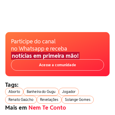
Participe do canal
no Whatsapp e receba
notícias em primeira mão!
Acesse a comunidade
Tags:
Aborto
Banheira do Gugu
Jogador
Renato Gaúcho
Revelações
Solange Gomes
Mais em
Nem Te Conto