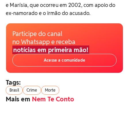
e Marísia, que ocorreu em 2002, com apoio do
ex-namorado e o irmão do acusado.
Participe do canal
no Whatsapp e receba
notícias em primeira mão!
Acesse a comunidade
Tags:
Brasil
Crime
Morte
Mais em
Nem Te Conto