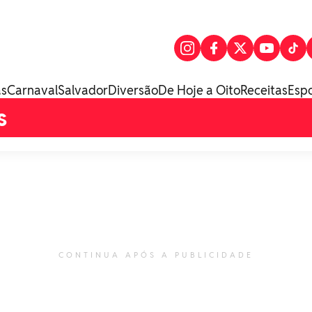
as
Carnaval
Salvador
Diversão
De Hoje a Oito
Receitas
Esp
s
CONTINUA APÓS A PUBLICIDADE