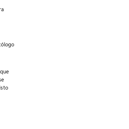
ra
tólogo
 que
se
isto