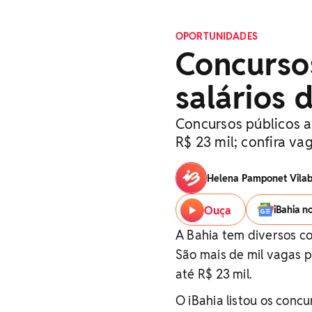
OPORTUNIDADES
Concurso
salários 
Concursos públicos a
R$ 23 mil; confira vag
Helena Pamponet Vila
Ouça
iBahia n
A Bahia tem diversos co
São mais de mil vagas p
até R$ 23 mil.
O iBahia listou os conc