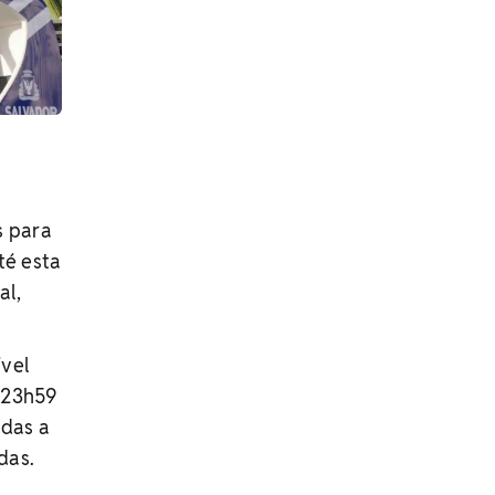
s para
té esta
al,
ível
é 23h59
adas a
das.