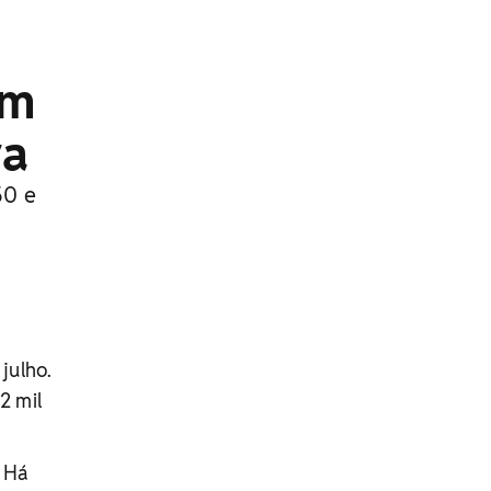
êm
ra
50 e
julho.
2 mil
. Há