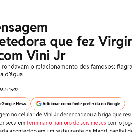
ensagem
tedora que fez Virgi
com Vini Jr
á rondavam o relacionamento dos famosos; flagr
ta d'água
6 às 16:33
o Google News
Adicionar como fonte preferida no Google
em no celular de Vini Jr desencadeou a briga que res
 Fonseca em
terminar o namoro de seis meses
com o jog
teria acontecido em um restaurante de Madri, capital d