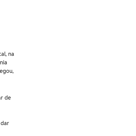
al, na
nia
negou,
ar de
 dar