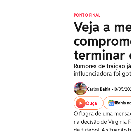
PONTO FINAL
Veja a m
comprome
terminar 
Rumores de traição j
influenciadora foi go
Carlos Bahia
•
18/05/202
Ouça
iBahia n
O flagra de uma mensag
na decisão de Virginia
de futebol. A situação 