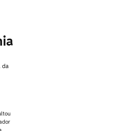
nia
a da
ultou
ador
a