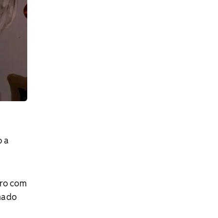
o a
oro com
rmado