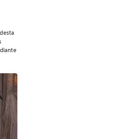
 desta
s
 diante