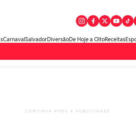
as
Carnaval
Salvador
Diversão
De Hoje a Oito
Receitas
Esp
CONTINUA APÓS A PUBLICIDADE