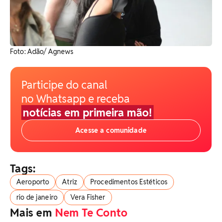
Foto: Adão/ Agnews
Participe do canal
no Whatsapp e receba
notícias em primeira mão!
Acesse a comunidade
Tags:
Aeroporto
Atriz
Procedimentos Estéticos
rio de janeiro
Vera Fisher
Mais em
Nem Te Conto