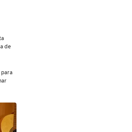
ta
ca de
s para
har