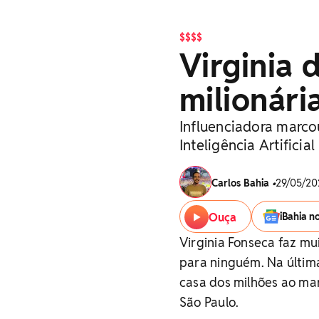
$$$$
Virginia 
milionári
Influenciadora marc
Inteligência Artificial
Carlos Bahia
•
29/05/202
Ouça
iBahia n
Virginia Fonseca faz mu
para ninguém. Na última
casa dos milhões ao m
São Paulo.