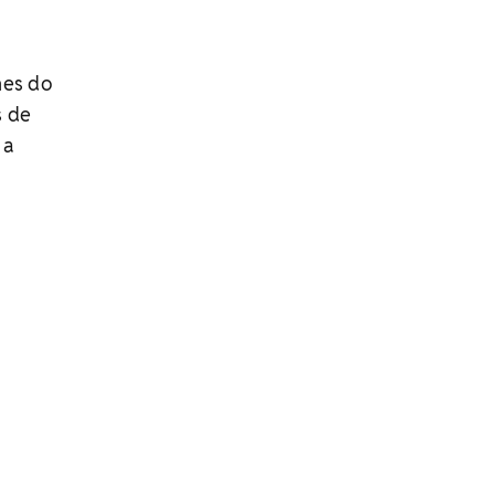
hes do
s de
 a