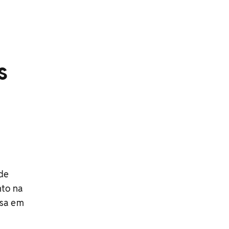
s
ade
nto na
esa em