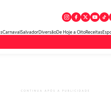
as
Carnaval
Salvador
Diversão
De Hoje a Oito
Receitas
Esp
CONTINUA APÓS A PUBLICIDADE