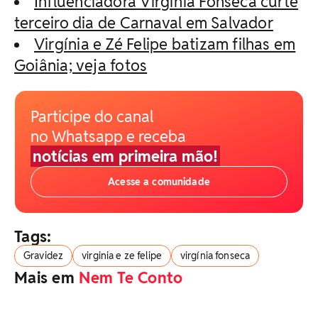
Influenciadora Virgínia Fonseca curte
terceiro dia de Carnaval em Salvador
Virgínia e Zé Felipe batizam filhas em
Goiânia; veja fotos
Participe do canal
no Whatsapp e receba
notícias em primeira mão!
Acesse a comunidade
Tags:
Gravidez
virginia e ze felipe
virgínia fonseca
Mais em
Nem Te Conto