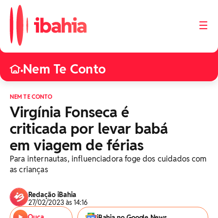
☰
Nem Te Conto
•
NEM TE CONTO
Virgínia Fonseca é
criticada por levar babá
em viagem de férias
Para internautas, influenciadora foge dos cuidados com
as crianças
Redação iBahia
27/02/2023 às 14:16
Ouça
iBahia no Google News