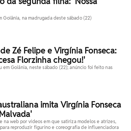
to da segunda filha: 'Nossa
m Goiânia, na madrugada deste sábado (22)
 de Zé Felipe e Virgínia Fonseca:
cesa Florzinha chegou!'
u em Goiânia, neste sábado (22); anúncio foi feito nas
ustraliana imita Virgínia Fonseca
Malvada'
re na web por vídeos em que satiriza modelos e atrizes,
para reproduzir figurino e coreografia de influenciadora