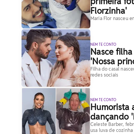
primeira fo
Florzinha'
Maria Flor nasceu e
NEM TE CONTO
Nasce filha
'Nossa prin
Filha do casal nasce
redes sociais
NEM TE CONTO
Humorista a
dançando '
Celeste Barber, feb
usa luva de cozinha 