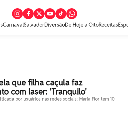
as
Carnaval
Salvador
Diversão
De Hoje a Oito
Receitas
Esp
ela que filha caçula faz
o com laser: 'Tranquilo'
riticada por usuários nas redes sociais; Maria Flor tem 10