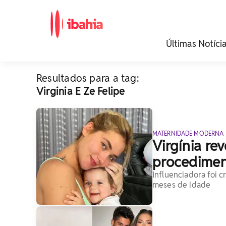
iBahia é o portal de
Últimas Notíci
noticias e
entretenimento da
Bahia.
Resultados para a tag:
Virginia E Ze Felipe
MATERNIDADE MODERNA
Virgínia rev
procediment
Influenciadora foi c
meses de idade