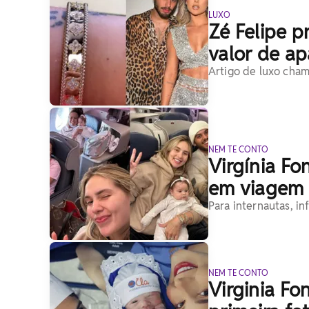
LUXO
Zé Felipe p
valor de a
Artigo de luxo cham
NEM TE CONTO
Virgínia Fo
em viagem 
Para internautas, i
NEM TE CONTO
Virginia Fo