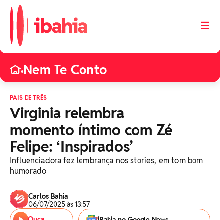
☰
Nem Te Conto
•
PAIS DE TRÊS
Virginia relembra
momento íntimo com Zé
Felipe: ‘Inspirados’
Influenciadora fez lembrança nos stories, em tom bom
humorado
Carlos Bahia
06/07/2025 às 13:57
Ouça
iBahia no Google News