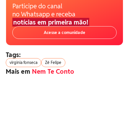
Participe do canal
no Whatsapp e receba
notícias em primeira mão!
Acesse a comunidade
Tags:
virginia fonseca
Zé Felipe
Mais em
Nem Te Conto