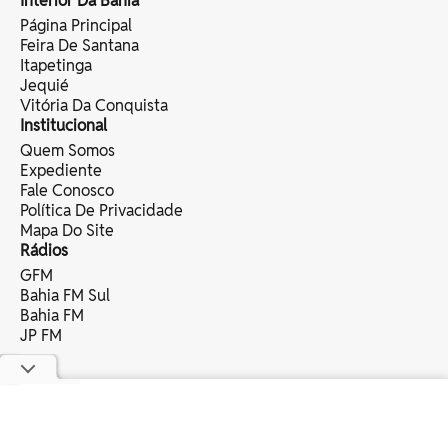
Interior Da Bahia
Página Principal
Feira De Santana
Itapetinga
Jequié
Vitória Da Conquista
Institucional
Quem Somos
Expediente
Fale Conosco
Política De Privacidade
Mapa Do Site
Rádios
GFM
Bahia FM Sul
Bahia FM
JP FM
copyright © 2025 bahia eventos ltda -
todos os direitos reservados.