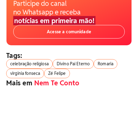
Participe do canal
no Whatsapp e receba
notícias em primeira mão!
Acesse a comunidade
Tags:
celebração religiosa
Divino Pai Eterno
Romaria
virginia fonseca
Zé Felipe
Mais em
Nem Te Conto