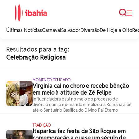
Busca
☰
iBahia é o portal de
noticias e
Últimas Notícias
Carnaval
Salvador
Diversão
De Hoje a Oito
Re
entretenimento da
Bahia.
Resultados para a tag:
Celebração Religiosa
MOMENTO DELICADO
Virginia cai no choro e recebe bênção
em meio à atitude de Zé Felipe
Influenciadora está no meio do processo de
divórcio com o ex-marido e realizou a Romaria a pé
até o Santuário Basílica do Divino Pai Eterno
TRADIÇÃO
Itaparica faz festa de São Roque em
comemoração a quase um século de