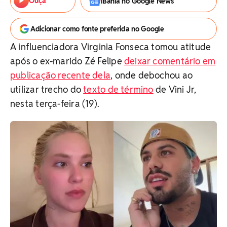
Ouça
iBahia no Google News
Adicionar como fonte preferida no Google
A influenciadora Virginia Fonseca tomou atitude
após o ex-marido Zé Felipe
deixar comentário em
publicação recente dela
, onde debochou ao
utilizar trecho do
texto de término
de Vini Jr,
nesta terça-feira (19).