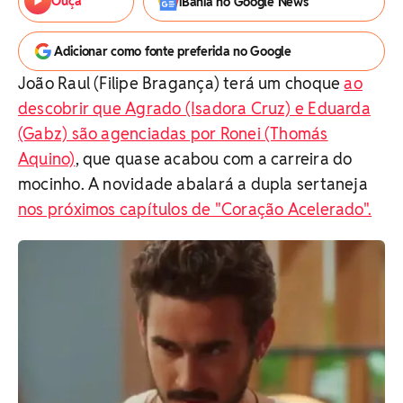
Ouça
iBahia no Google News
Adicionar como fonte preferida no Google
João Raul (Filipe Bragança) terá um choque
ao
descobrir que Agrado (Isadora Cruz) e Eduarda
(Gabz) são agenciadas por Ronei (Thomás
Aquino)
, que quase acabou com a carreira do
mocinho. A novidade abalará a dupla sertaneja
nos próximos capítulos de "Coração Acelerado".