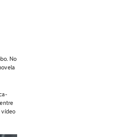
obo. No
novela
ca-
 entre
o vídeo