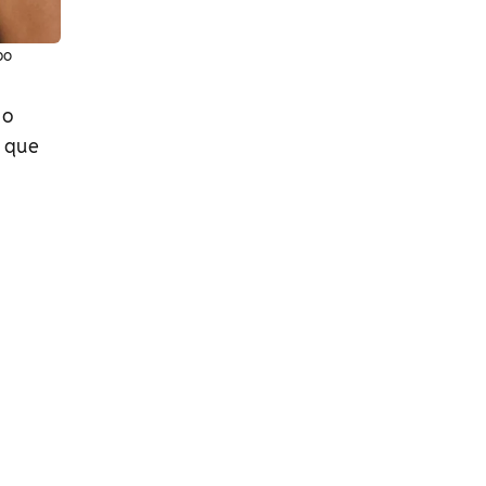
bo
 o
s que