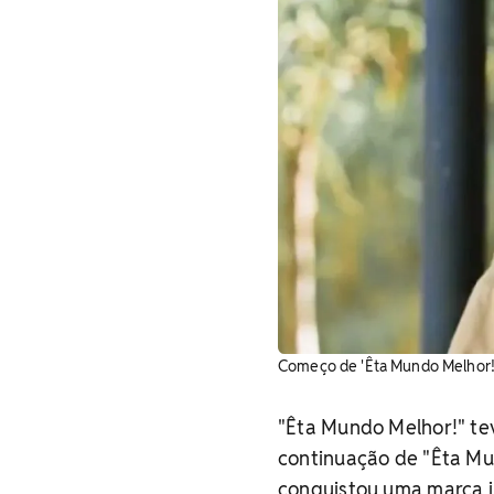
Começo de 'Êta Mundo Melhor!'
"Êta Mundo Melhor!" tev
continuação de "Êta M
conquistou uma marca i