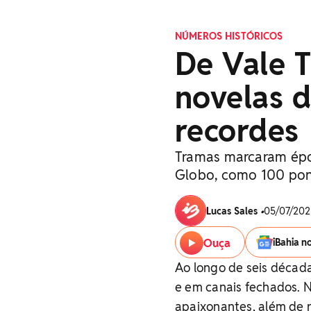
NÚMEROS HISTÓRICOS
De Vale T
novelas 
recordes
Tramas marcaram épo
Globo, como 100 pon
Lucas Sales
•
05/07/2025
Ouça
iBahia n
Ao longo de seis década
e em canais fechados. 
apaixonantes, além de r