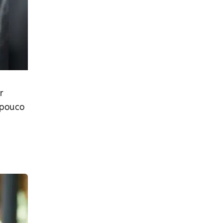
r
 pouco