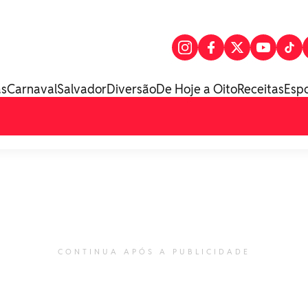
as
Carnaval
Salvador
Diversão
De Hoje a Oito
Receitas
Esp
CONTINUA APÓS A PUBLICIDADE