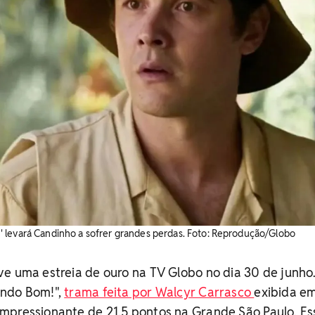
 levará Candinho a sofrer grandes perdas. Foto: Reprodução/Globo
e uma estreia de ouro na TV Globo no dia 30 de junho
undo Bom!",
trama feita por Walcyr Carrasco
exibida em
mpressionante de 21,5 pontos na Grande São Paulo. Ess