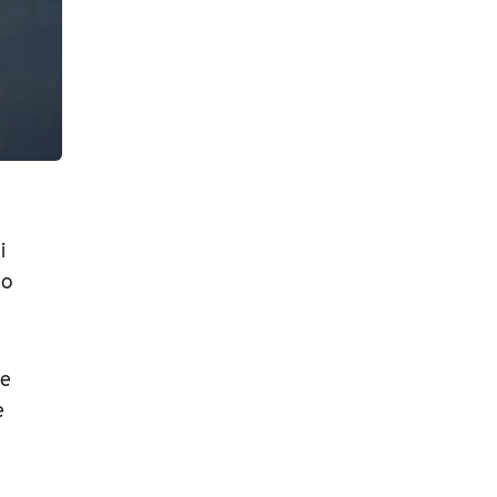
i
no
de
e