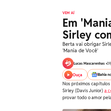
VEM AÍ
Em 'Mania
Sirley co
Berta vai obrigar Si
'Mania de Você'
Lucas Mascarenhas
•
09
Ouça
iBahia n
Nos próximos capítulos 
Sirley (Davis Junior)
a c
provar todo o amor pela