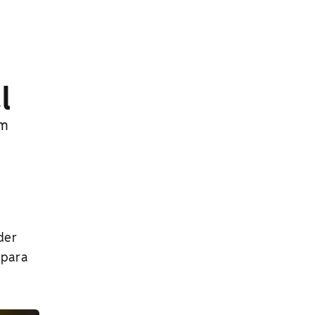
l
em
der
, para