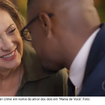
eter crime em nome do amor dos dois em 'Mania de Você'. Foto: