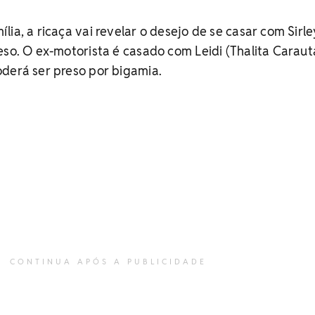
ia, a ricaça vai revelar o desejo de se casar com Sirle
eso. O ex-motorista é casado com Leidi (Thalita Carauta
derá ser preso por bigamia.
CONTINUA APÓS A PUBLICIDADE