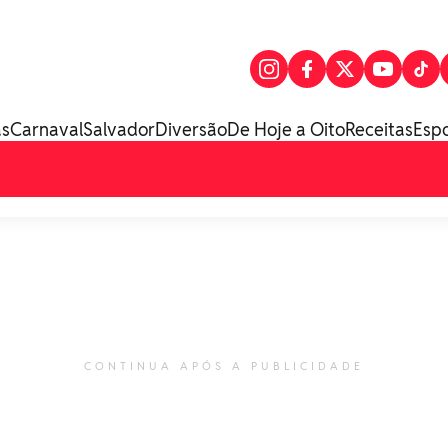
as
Carnaval
Salvador
Diversão
De Hoje a Oito
Receitas
Esp
CONTINUA APÓS A PUBLICIDADE