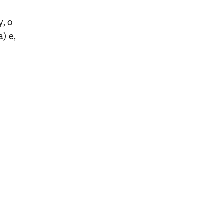
y, o
) e,