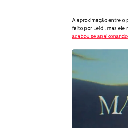
A aproximação entre o 
feito por Leidi, mas el
acabou se apaixonando