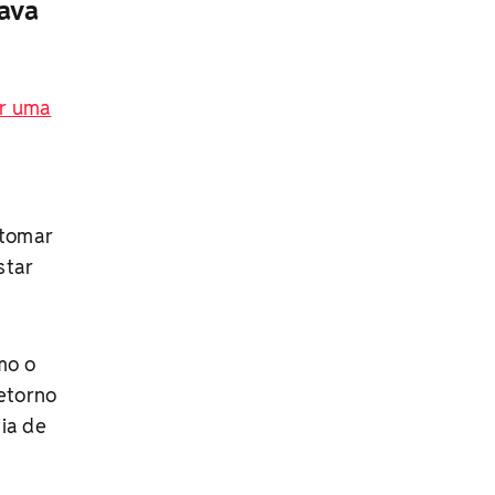
ava
r uma
 tomar
star
mo o
etorno
ia de