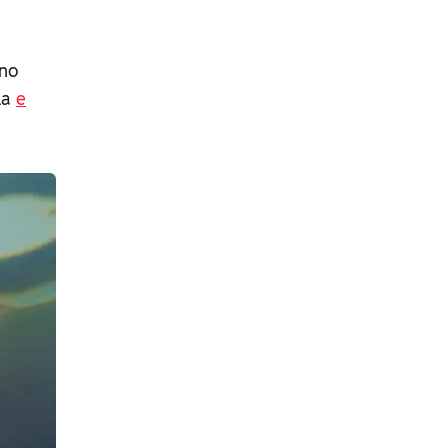
ano
la
e