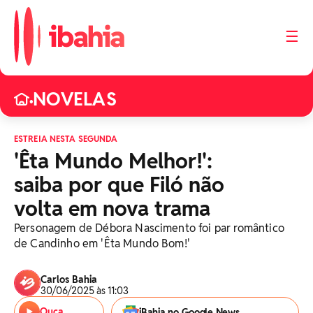
☰
NOVELAS
•
ESTREIA NESTA SEGUNDA
'Êta Mundo Melhor!':
saiba por que Filó não
volta em nova trama
Personagem de Débora Nascimento foi par romântico
de Candinho em 'Êta Mundo Bom!'
Carlos Bahia
30/06/2025 às 11:03
Ouça
iBahia no Google News