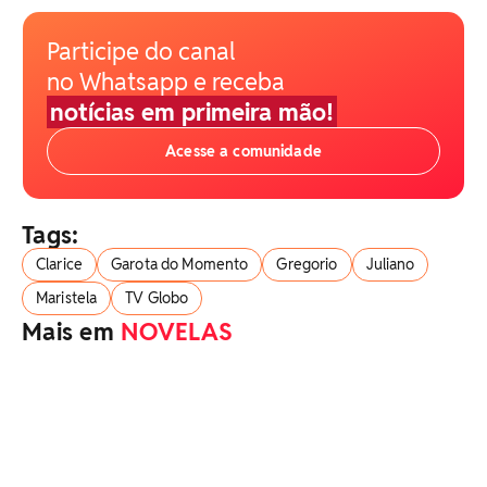
Participe do canal
no Whatsapp e receba
notícias em primeira mão!
Acesse a comunidade
Tags:
Clarice
Garota do Momento
Gregorio
Juliano
Maristela
TV Globo
Mais em
NOVELAS