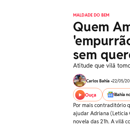
MALDADE DO BEM
Quem Ama
'empurrão
sem quer
Atitude que vilã tomo
Carlos Bahia
•
22/05/20
Ouça
iBahia n
Por mais contraditório 
ajudar Adriana (Leticia
novela das 21h. A vilã 