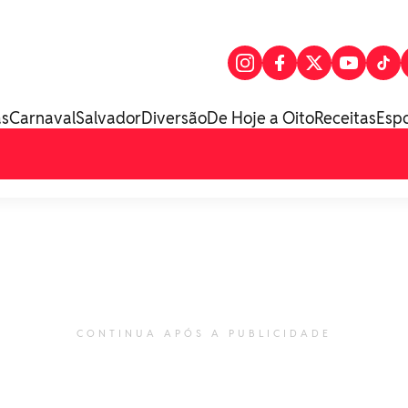
as
Carnaval
Salvador
Diversão
De Hoje a Oito
Receitas
Esp
CONTINUA APÓS A PUBLICIDADE