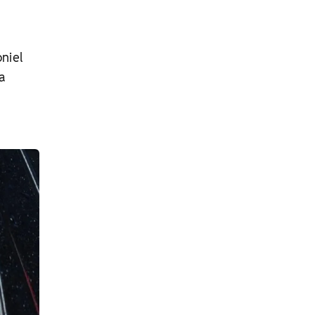
oniel
a
a