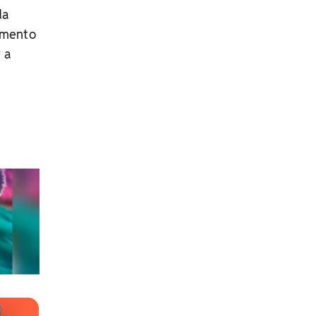
da
omento
 a