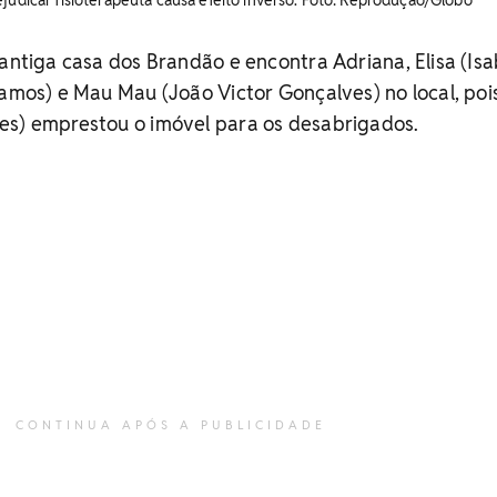
ejudicar fisioterapeuta causa efeito inverso. Foto: Reprodução/Globo
 antiga casa dos Brandão e encontra Adriana, Elisa (Is
Ramos) e Mau Mau (João Victor Gonçalves) no local, poi
es) emprestou o imóvel para os desabrigados.
CONTINUA APÓS A PUBLICIDADE