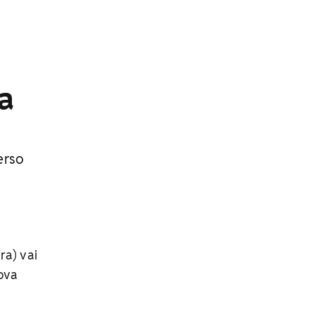
a
erso
ra) vai
ova