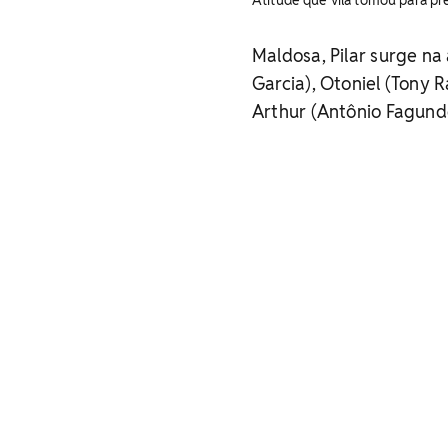
Atitude que vilã tomou para pr
Maldosa, Pilar surge na
Garcia), Otoniel (Tony 
Arthur (Antônio Fagund