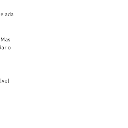
velada
… Mas
dar o
ável