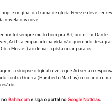
inopse original da trama de gloria Perez e deve ser re
a novela das nove.
enhor foi sempre muito bom pra Ari, professor Dante
iver, Ari fica empacado na vida não querendo desagra
Drica Moraes) ao deixar a pista no ar para os
gem, a sinopse original revela que Ari seria o respons
ado contra Guerra (Humberto Martins) colocando uma
esário.
s no
iBahia.com
e siga o portal no
Google Notícias
.