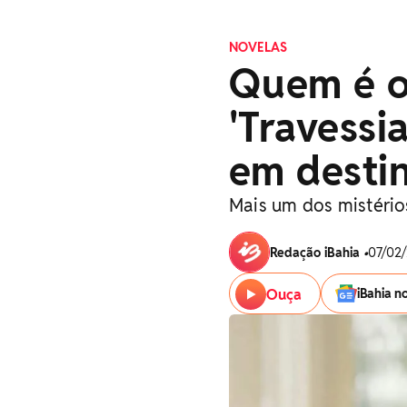
NOVELAS
Quem é o
'Travessi
em desti
Mais um dos mistéri
Redação iBahia
•
07/02/
Ouça
iBahia n