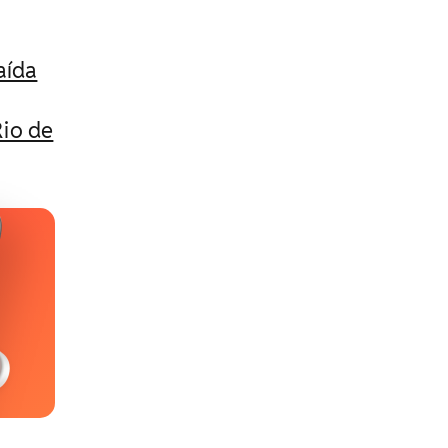
aída
Rio de