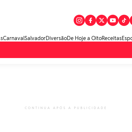
as
Carnaval
Salvador
Diversão
De Hoje a Oito
Receitas
Esp
CONTINUA APÓS A PUBLICIDADE