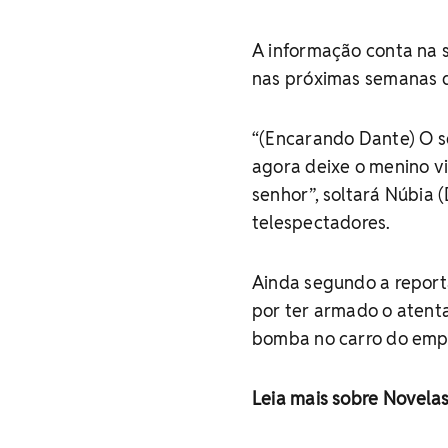
A informação conta na s
nas próximas semanas d
“(Encarando Dante) O s
agora deixe o menino v
senhor”, soltará Núbia (
telespectadores.
Ainda segundo a reporta
por ter armado o atent
bomba no carro do empr
Leia mais sobre Novela