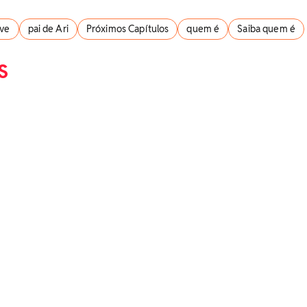
ove
pai de Ari
Próximos Capítulos
quem é
Saiba quem é
S