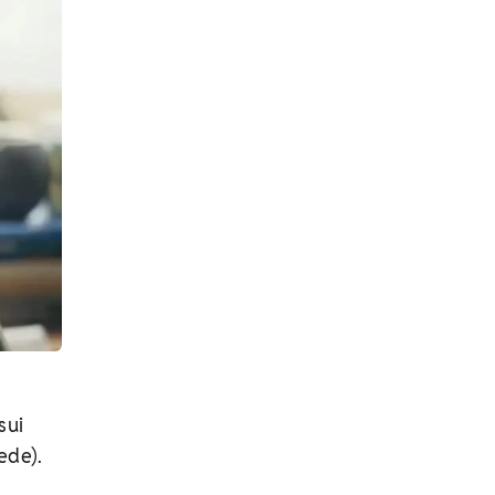
sui
ede).