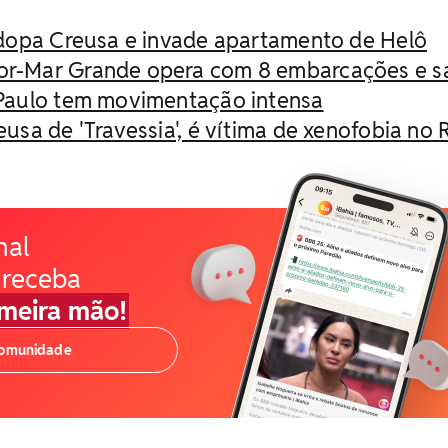
ar dopa Creusa e invade apartamento de Helô
dor-Mar Grande opera com 8 embarcações e s
Paulo tem movimentação intensa
reusa de 'Travessia', é vítima de xenofobia no 
nal
 receba
imeira mão!
comunidade