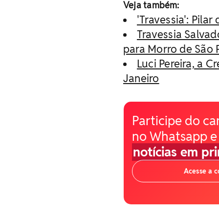
Veja também:
'Travessia': Pil
Travessia Salva
para Morro de São 
Luci Pereira, a C
Janeiro
Participe do ca
no Whatsapp e
notícias em pr
Acesse a 