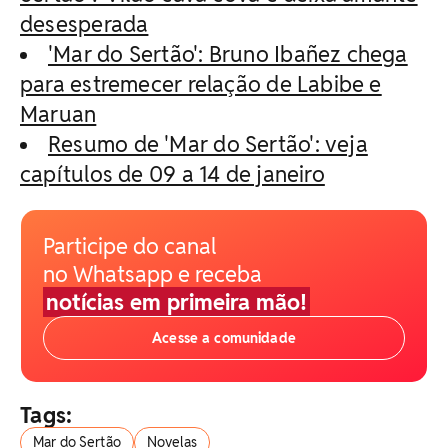
desesperada
'Mar do Sertão': Bruno Ibañez chega
para estremecer relação de Labibe e
Maruan
Resumo de 'Mar do Sertão': veja
capítulos de 09 a 14 de janeiro
Participe do canal
no Whatsapp e receba
notícias em primeira mão!
Acesse a comunidade
Tags:
Mar do Sertão
Novelas