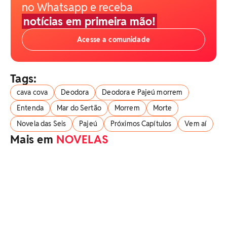
no Whatsapp e receba
notícias em primeira mão!
Acesse a comunidade
Tags:
cava cova
Deodora
Deodora e Pajeú morrem
Entenda
Mar do Sertão
Morrem
Morte
Novela das Seis
Pajeú
Próximos Capítulos
Vem aí
Mais em
NOVELAS