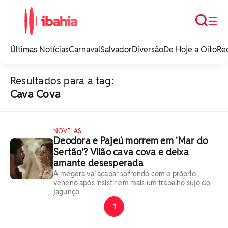
Busca
☰
iBahia é o portal de
noticias e
Últimas Notícias
Carnaval
Salvador
Diversão
De Hoje a Oito
Re
entretenimento da
Bahia.
Resultados para a tag:
Cava Cova
NOVELAS
Deodora e Pajeú morrem em 'Mar do
Sertão'? Vilão cava cova e deixa
amante desesperada
A megera vai acabar sofrendo com o próprio
veneno após insistir em mais um trabalho sujo do
jagunço
1