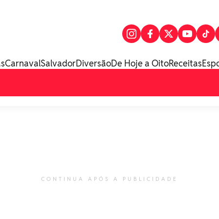
as
Carnaval
Salvador
Diversão
De Hoje a Oito
Receitas
Esp
CONTINUA APÓS A PUBLICIDADE