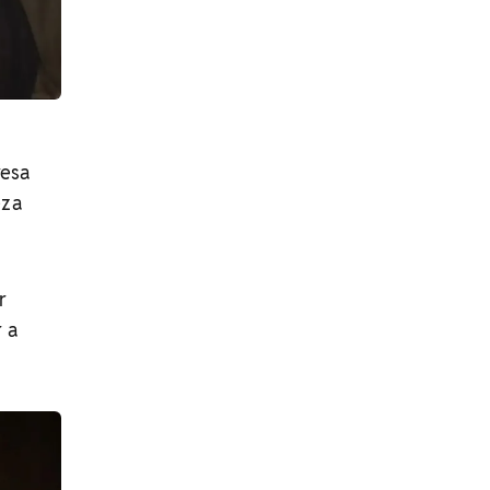
resa
eza
r
 a