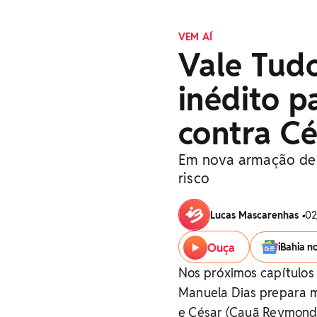
VEM AÍ
Vale Tudo
inédito p
contra Cé
Em nova armação de 'V
risco
Lucas Mascarenhas
•
02
Ouça
iBahia n
Nos próximos capítulos 
Manuela Dias prepara m
e César (Cauã Reymond