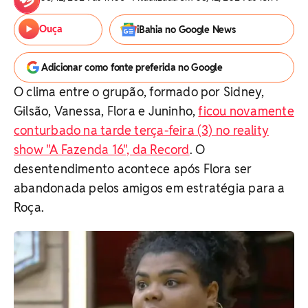
Ouça
iBahia no Google News
Adicionar como fonte preferida no Google
O clima entre o grupão, formado por Sidney,
Gilsão, Vanessa, Flora e Juninho,
ficou novamente
conturbado na tarde terça-feira (3) no reality
show "A Fazenda 16", da Record
. O
desentendimento acontece após Flora ser
abandonada pelos amigos em estratégia para a
Roça.