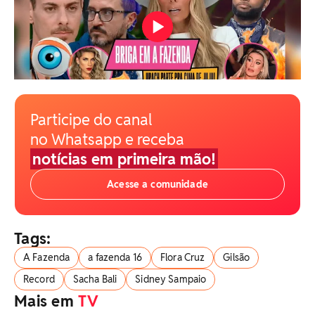
Participe do canal
no Whatsapp e receba
notícias em primeira mão!
Acesse a comunidade
Tags:
A Fazenda
a fazenda 16
Flora Cruz
Gilsão
Record
Sacha Bali
Sidney Sampaio
Mais em
TV