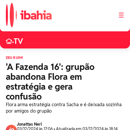
☰
TV
•
DEU RUIM!
'A Fazenda 16': grupão
abandona Flora em
estratégia e gera
confusão
Flora arma estratégia contra Sacha e é deixada sozinha
por amigos do grupão
Jonattas Neri
03/12/2024 às 17:06 • Atualizada em 03/12/2024 às 18:14