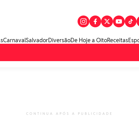
as
Carnaval
Salvador
Diversão
De Hoje a Oito
Receitas
Esp
CONTINUA APÓS A PUBLICIDADE