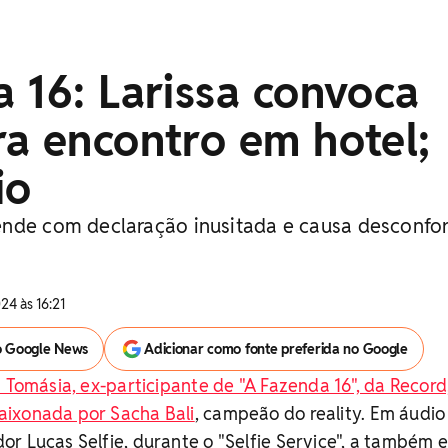
 16: Larissa convoca
a encontro em hotel;
io
ende com declaração inusitada e causa desconfo
24 às 16:21
o Google News
Adicionar como fonte preferida no Google
a Tomásia, ex-participante de "A Fazenda 16", da Record
ixonada por Sacha Bali
, campeão do reality. Em áudio
r Lucas Selfie, durante o "Selfie Service", a também 