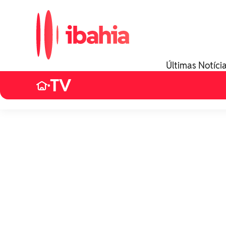
Últimas Notíci
TV
•