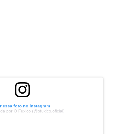
r essa foto no Instagram
a por O Fuxico (@ofuxico.oficial)