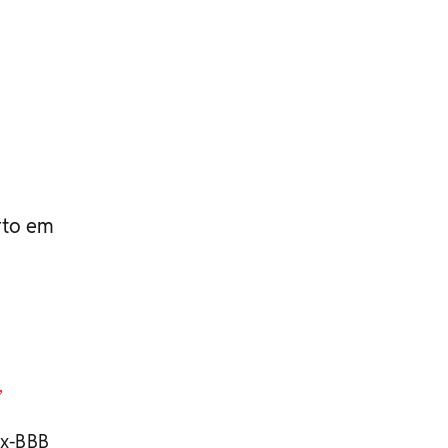
rto em
,
ex-BBB