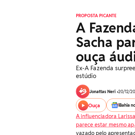
PROPOSTA PICANTE
A Fazenda
Sacha par
ouça áud
Ex-A Fazenda surpre
estúdio
Jonattas Neri
•
20/12/20
Ouça
iBahia n
A influenciadora Lariss
parece estar mesmo apa
vazado pelo apresentado