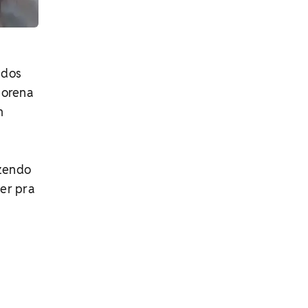
ados
morena
m
azendo
er pra