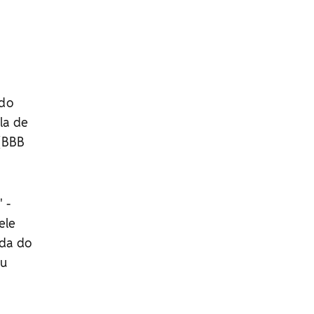
 do
la de
 (BBB
 -
ele
ada do
ou