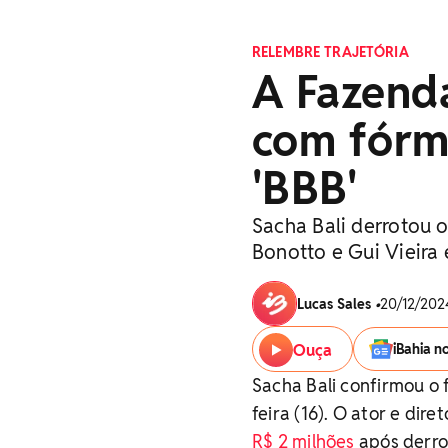
RELEMBRE TRAJETÓRIA
A Fazenda
com fórm
'BBB'
Sacha Bali derrotou o
Bonotto e Gui Vieira 
Lucas Sales
•
20/12/2024
Ouça
iBahia n
Sacha Bali confirmou o 
feira (16). O ator e dir
R$ 2 milhões
após derrot