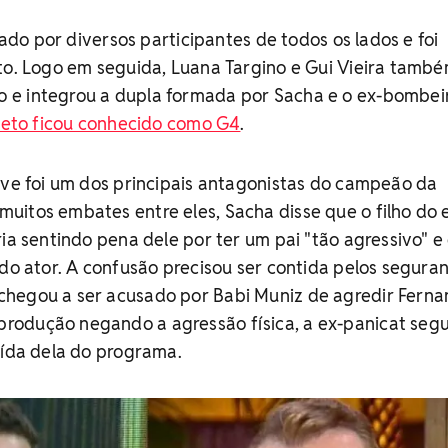
acado por diversos participantes de todos os lados e foi
to. Logo em seguida, Luana Targino e Gui Vieira tamb
e integrou a dupla formada por Sacha e o ex-bombei
teto ficou conhecido como G4
.
ove foi um dos principais antagonistas do campeão da
itos embates entre eles, Sacha disse que o filho do 
ia sentindo pena dele por ter um pai "tão agressivo" e 
 do ator. A confusão precisou ser contida pelos segura
hegou a ser acusado por Babi Muniz de agredir Fern
odução negando a agressão física, a ex-panicat seg
aída dela do programa.