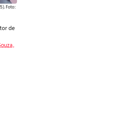
). ​Foto:
tor de
Souza,