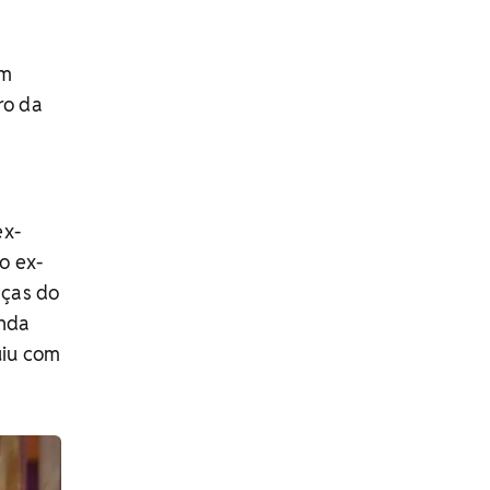
ém
ro da
ex-
o ex-
nças do
anda
uiu com