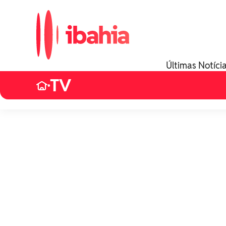
Últimas Notíci
TV
•