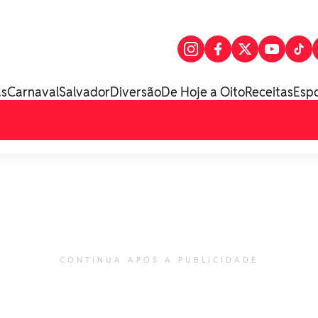
as
Carnaval
Salvador
Diversão
De Hoje a Oito
Receitas
Esp
CONTINUA APÓS A PUBLICIDADE