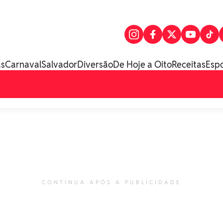
as
Carnaval
Salvador
Diversão
De Hoje a Oito
Receitas
Esp
CONTINUA APÓS A PUBLICIDADE