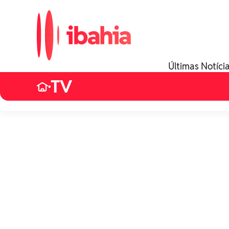
Últimas Notíci
TV
•