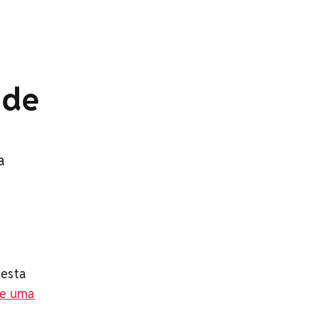
 de
a
desta
 e uma