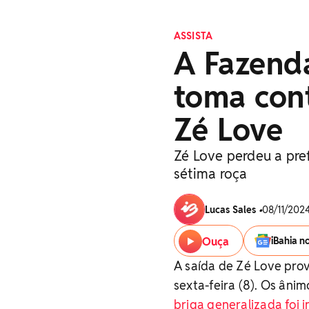
ASSISTA
A Fazenda
toma con
Zé Love
Zé Love perdeu a pref
sétima roça
Lucas Sales
•
08/11/2024
Ouça
iBahia n
A saída de Zé Love pro
sexta-feira (8). Os âni
briga generalizada foi 