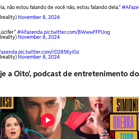
la, não estou falando de você não, estou falando dela.”
#AFaze
d
reality)
November 8, 2024
Lúcifer"
#AFazenda
pic.twitter.com/BWwwFFPUog
reality)
November 8, 2024
Fazenda
pic.twitter.com/rD285KyiGz
reality)
November 8, 2024
je a Oito', podcast de entretenimento do