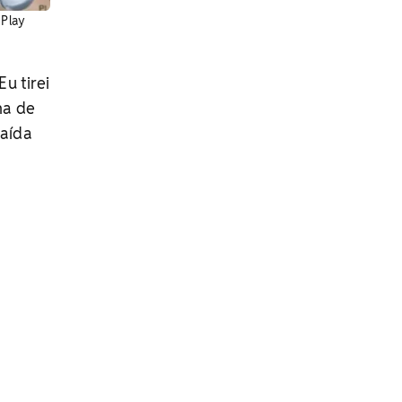
 Play
Eu tirei
ma de
saída