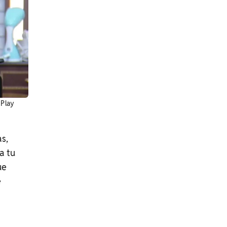
 Play
as,
a tu
ue
e