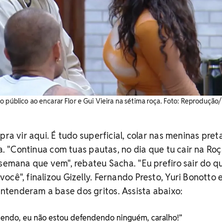
 público ao encarar Flor e Gui Vieira na sétima roça. Foto: Reprodução/
pra vir aqui. É tudo superficial, colar nas meninas pret
la. "Continua com tuas pautas, no dia que tu cair na Roç
 semana que vem", rebateu Sacha. "Eu prefiro sair do q
ocê", finalizou Gizelly. Fernando Presto, Yuri Bonotto 
tenderam a base dos gritos. Assista abaixo:
dendo, eu não estou defendendo ninguém, caralho!”