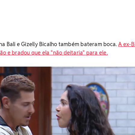
cha Bali e Gizelly Bicalho também bateram boca.
A ex-
ão e bradou que ela "não deitaria" para ele.