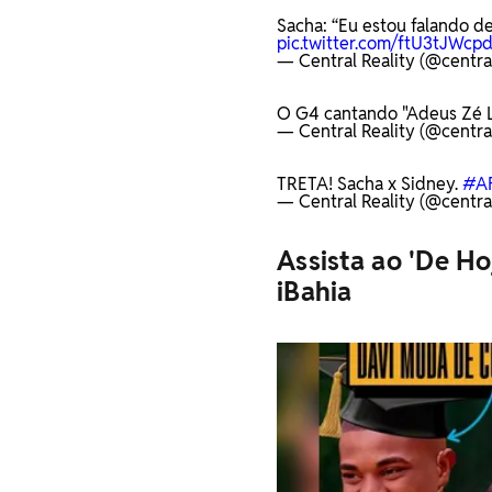
Sacha: “Eu estou falando de
pic.twitter.com/ftU3tJWcp
— Central Reality (@central
O G4 cantando "Adeus Zé 
— Central Reality (@central
TRETA! Sacha x Sidney.
#A
— Central Reality (@central
Assista ao 'De Ho
iBahia