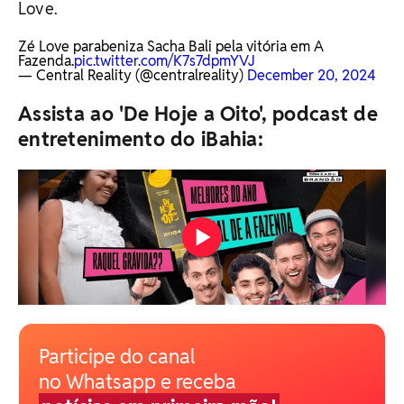
Love.
Zé Love parabeniza Sacha Bali pela vitória em A
Fazenda.
pic.twitter.com/K7s7dpmYVJ
— Central Reality (@centralreality)
December 20, 2024
Assista ao 'De Hoje a Oito', podcast de
entretenimento do iBahia:
Participe do canal
no Whatsapp e receba