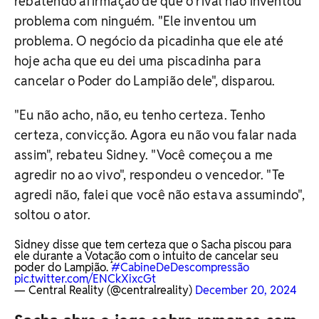
rebatendo afirmação de que o rival não inventou
problema com ninguém. "Ele inventou um
problema. O negócio da picadinha que ele até
hoje acha que eu dei uma piscadinha para
cancelar o Poder do Lampião dele", disparou.
"Eu não acho, não, eu tenho certeza. Tenho
certeza, convicção. Agora eu não vou falar nada
assim", rebateu Sidney. "Você começou a me
agredir no ao vivo", respondeu o vencedor. "Te
agredi não, falei que você não estava assumindo",
soltou o ator.
Sidney disse que tem certeza que o Sacha piscou para
ele durante a Votação com o intuito de cancelar seu
poder do Lampião.
#CabineDeDescompressão
pic.twitter.com/ENCkXixcGt
— Central Reality (@centralreality)
December 20, 2024