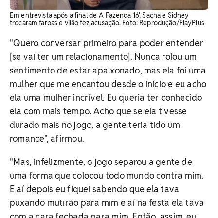
Em entrevista após a final de 'A Fazenda 16', Sacha e Sidney
trocaram farpas e vilão fez acusação. ​Foto: Reprodução/PlayPlus
"Quero conversar primeiro para poder entender
[se vai ter um relacionamento]. Nunca rolou um
sentimento de estar apaixonado, mas ela foi uma
mulher que me encantou desde o início e eu acho
ela uma mulher incrível. Eu queria ter conhecido
ela com mais tempo. Acho que se ela tivesse
durado mais no jogo, a gente teria tido um
romance", afirmou.
"Mas, infelizmente, o jogo separou a gente de
uma forma que colocou todo mundo contra mim.
E aí depois eu fiquei sabendo que ela tava
puxando mutirão para mim e aí na festa ela tava
com a cara fechada para mim. Então, assim, eu