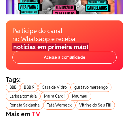
Participe do canal
no Whatsapp e receba
notícias em primeira mão!
Acesse a comunidade
Tags:
BBB
BBB 9
Casa de Vidro
gustavo marsengo
Larissa tomásia
Maíra Cardi
Maumau
Renata Saldanha
Tatá Werneck
Vitrine do Seu Fifi
Mais em
TV