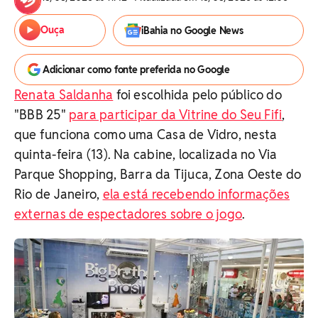
Ouça
iBahia no Google News
Adicionar como fonte preferida no Google
Renata Saldanha
foi escolhida pelo público do
"BBB 25"
para participar da Vitrine do Seu Fifi
,
que funciona como uma Casa de Vidro, nesta
quinta-feira (13). Na cabine, localizada no Via
Parque Shopping, Barra da Tijuca, Zona Oeste do
Rio de Janeiro,
ela está recebendo informações
externas de espectadores sobre o jogo
.