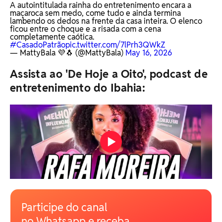
A autointitulada rainha do entretenimento encara a
maçaroca sem medo, come tudo e ainda termina
lambendo os dedos na frente da casa inteira. O elenco
ficou entre o choque e a risada com a cena
completamente caótica.
#CasadoPatrão
pic.twitter.com/7lPrh3QWkZ
— MattyBala 💜🐧 (@MattyBala)
May 16, 2026
Assista ao 'De Hoje a Oito', podcast de
entretenimento do Ibahia:
Participe do canal
no Whatsapp e receba