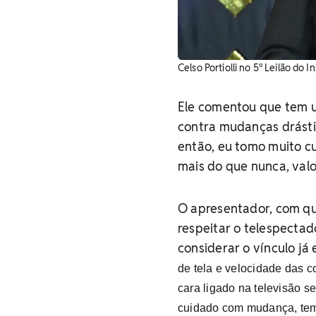
Celso Portiolli no 5º Leilão do
Ele comentou que tem um
contra mudanças drástica
então, eu tomo muito c
mais do que nunca, valo
O apresentador, com qu
respeitar o telespecta
considerar o vínculo já
de tela e velocidade das c
cara ligado na televisão se
cuidado com mudança, tem q