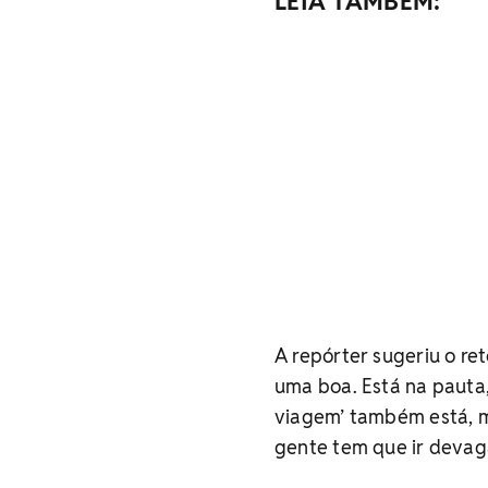
LEIA TAMBÉM:
A repórter sugeriu o re
uma boa. Está na pauta,
viagem’ também está, m
gente tem que ir devaga