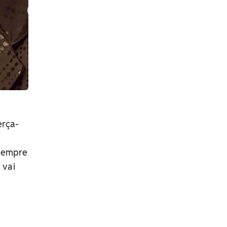
erça-
Sempre
 vai