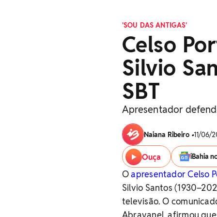
'SOU DAS ANTIGAS'
Celso Port
Silvio S
SBT
Apresentador defend
Naiana Ribeiro
•
11/06/2
Ouça
iBahia n
O
apresentador Celso Po
Silvio Santos (1930–202
televisão.
O comunicado
Abravanel, afirmou que