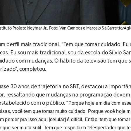
 Instituto Projeto Neymar Jr.. Foto: Van Campos e Marcelo Sá Barretto/A
 perfil mais tradicional.
"Tem que tomar cuidado. Eu 
s. Eu sou mais tradicional, sou da escola do Silvio Sa
uidado com mudanças. O hábito da televisão tem que s
rizado", completou.
ase 30 anos de trajetória no SBT, destacou a importân
dor, ressaltando que mudanças na programação devem
 estabelecido com o público.
"Porque hoje em dia com ess
oisas, você tem que tomar muito cuidado. Porque você hoje m
m perder pra isso aqui [celular] é difícil. Então, tem que tomar
ue ser muito sutil. Tem que respeitar o telespectador que t