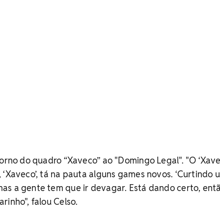
torno do quadro “Xaveco” ao "Domingo Legal". "O ‘Xave
 ‘Xaveco’, tá na pauta alguns games novos. ‘Curtindo 
as a gente tem que ir devagar. Está dando certo, entã
rinho", falou Celso.