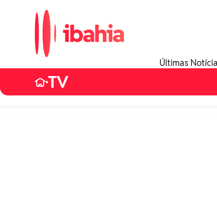
Últimas Notíci
TV
•