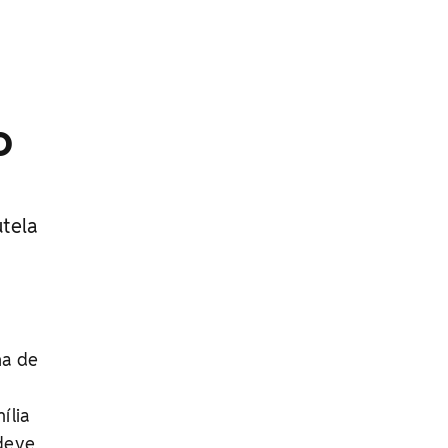
o
tela
ha de
ília
 deve