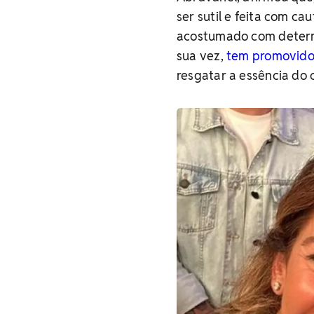
ser sutil e feita com ca
acostumado com determi
sua vez,
tem promovido
resgatar a essência do 