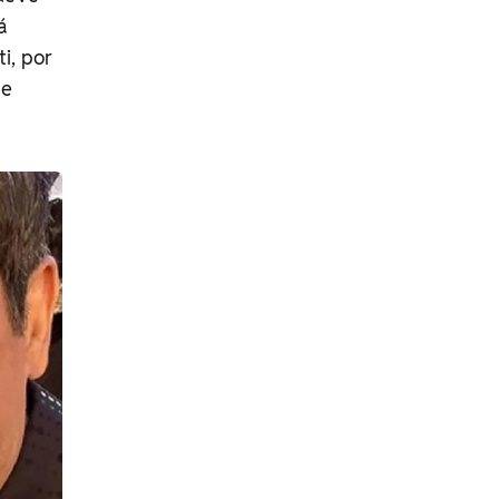
á
i, por
de