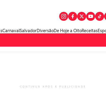
as
Carnaval
Salvador
Diversão
De Hoje a Oito
Receitas
Esp
CONTINUA APÓS A PUBLICIDADE