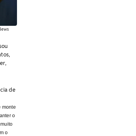
gNews
sou
ntos,
er,
cia de
e monte
anter o
 muito
em o