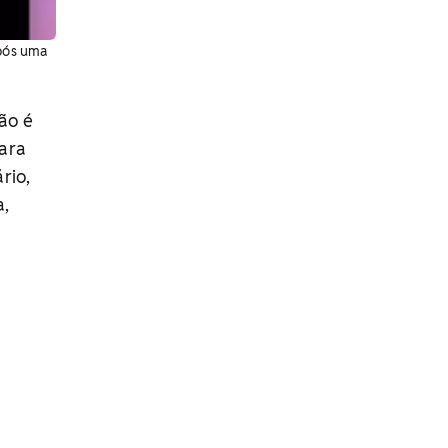
pós uma
não é
para
rio,
a,