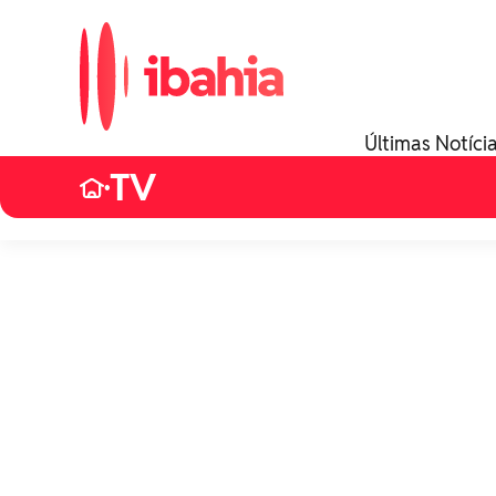
Últimas Notíci
TV
•