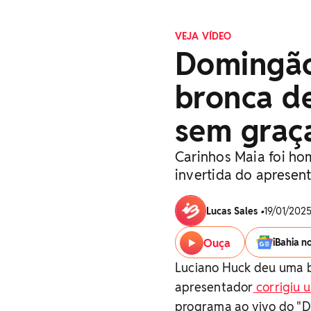
VEJA VÍDEO
Domingão
bronca de
sem graç
Carinhos Maia foi h
invertida do aprese
Lucas Sales
•
19/01/2025
Ouça
iBahia n
Luciano Huck deu uma b
apresentador
corrigiu 
programa ao vivo do "D