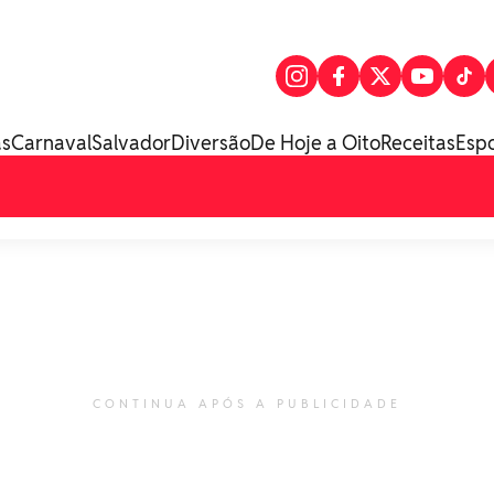
as
Carnaval
Salvador
Diversão
De Hoje a Oito
Receitas
Esp
CONTINUA APÓS A PUBLICIDADE