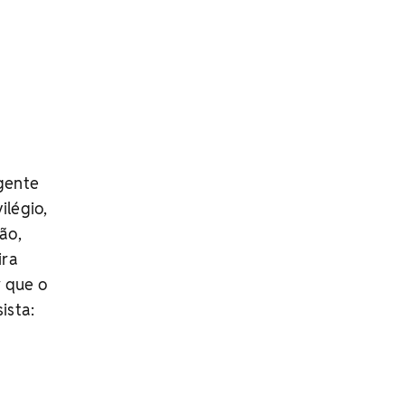
gente
ilégio,
ão,
ira
r que o
ista: