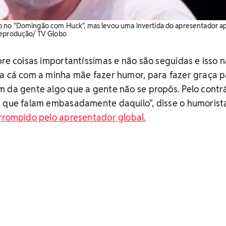
o no "Domingão com Huck", mas levou uma invertida do apresentador a
Reprodução/ TV Globo
bre coisas importantíssimas e não são seguidas e isso 
ra cá com a minha mãe fazer humor, para fazer graça 
 da gente algo que a gente não se propôs. Pelo contrá
s que falam embasadamente daquilo", disse o humorist
rrompido pelo apresentador global.