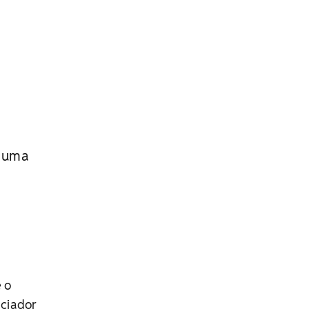
u uma
 o
nciador