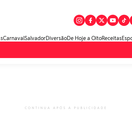
as
Carnaval
Salvador
Diversão
De Hoje a Oito
Receitas
Esp
CONTINUA APÓS A PUBLICIDADE