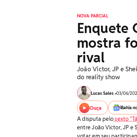
NOVA PARCIAL
Enquete C
mostra f
rival
João Victor, JP e She
do reality show
Lucas Sales
•
03/06/2026
Ouça
iBahia n
A disputa pelo
sexto "T
entre João Victor, JP e 
votar em seu participan