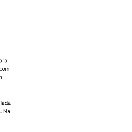
ara
 com
m
ciada
a. Na