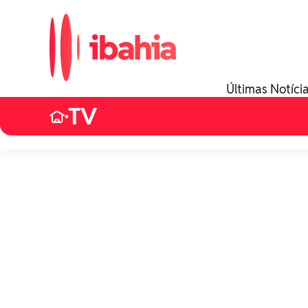
Últimas Notíci
TV
•