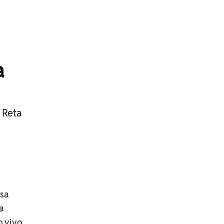
a
 Reta
nsa
a
o vivo