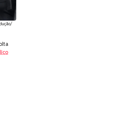
odução/
olta
lico