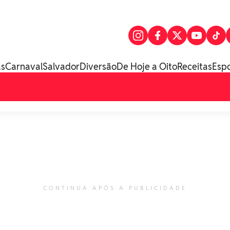
as
Carnaval
Salvador
Diversão
De Hoje a Oito
Receitas
Esp
CONTINUA APÓS A PUBLICIDADE