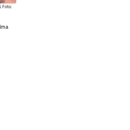
. Foto:
cima