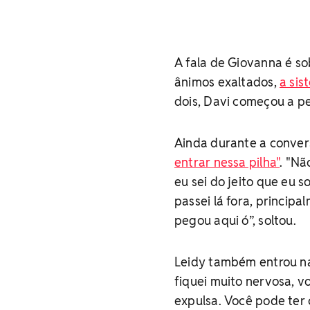
A fala de Giovanna é s
ânimos exaltados,
a sis
dois, Davi começou a p
Ainda durante a conver
entrar nessa pilha"
. "Nã
eu sei do jeito que eu s
passei lá fora, princip
pegou aqui ó”, soltou.
Leidy também entrou na
fiquei muito nervosa, v
expulsa. Você pode ter 