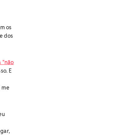
om os
e dos
a "não
so. E
á
i me
eu
ngar,