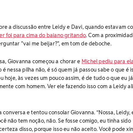
obre a discussão entre Leidy e Davi, quando estavam c
ter foi para cima do baiano gritando
. Com a proximidad
erguntar "vai me beijar?", em tom de deboche.
sa, Giovanna começou a chorar e
Michel pediu para el
o é nessa pilha não, é só quem já passou sabe o que é is
ou hoje, às vezes um pouco assim, é de tudo o que eu j
almente com homem. Ver ele fazendo isso com a Leidy al
 conversa e tentou consolar Giovanna. “Nossa, Leidy, 
ocê não tem noção, não. Se fosse comigo, eu tinha sido
certeza disso, porque isso eu não aceito. Você pode xi