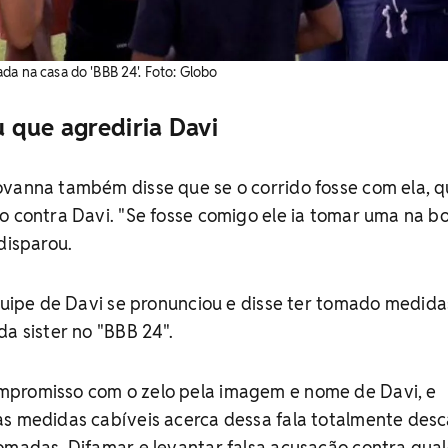
da na casa do 'BBB 24'. Foto: Globo
 que agrediria Davi
vanna também disse que se o corrido fosse com ela, qu
 contra Davi. "Se fosse comigo ele ia tomar uma na boca
disparou.
quipe de Davi se pronunciou e disse ter tomado medida
da sister no "BBB 24".
mpromisso com o zelo pela imagem e nome de Davi, e
as medidas cabíveis acerca dessa fala totalmente des
omadas. Difamar e levantar falsa acusação contra qua