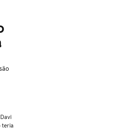
o
a
ssão
 Davi
 teria