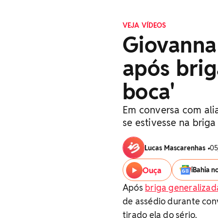
VEJA VÍDEOS
Giovanna
após brig
boca'
Em conversa com alia
se estivesse na brig
Lucas Mascarenhas
•
05
Ouça
iBahia n
Após
briga generalizad
de assédio durante conv
tirado ela do sério.