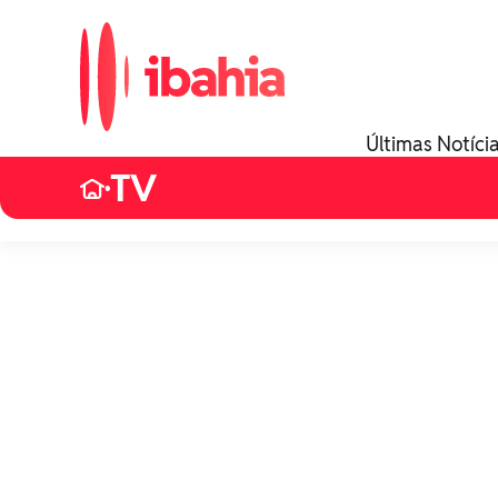
Últimas Notíci
TV
•