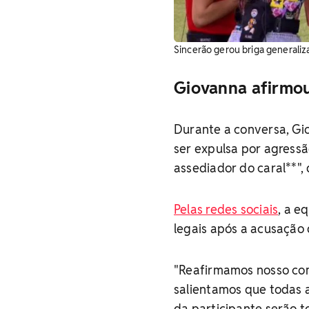
Sincerão gerou briga generaliza
Giovanna afirmou
Durante a conversa, Gio
ser expulsa por agressão
assediador do caral**", 
Pelas redes sociais
, a e
legais após a acusação 
"Reafirmamos nosso co
salientamos que todas 
da participante serão t