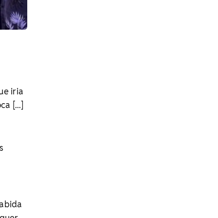
e iria
 [...]
s
cabida
lquer