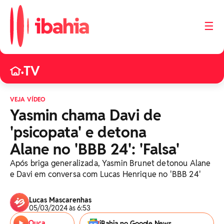
☰
TV
•
VEJA VÍDEO
Yasmin chama Davi de
'psicopata' e detona
Alane no 'BBB 24': 'Falsa'
Após briga generalizada, Yasmin Brunet detonou Alane
e Davi em conversa com Lucas Henrique no 'BBB 24'
Lucas Mascarenhas
05/03/2024 às 6:53
Ouça
iBahia no Google News